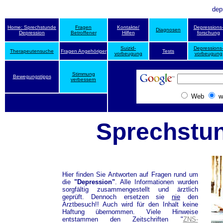
dep
Home: Sprechstunde
Fragen
Kontakte/
Depressions
Diagnosen
Depression
Betroffener
Hilfen
forschung
Suizid-
Depressions
Therapeutensuche
Fragen Angehöriger
Tests
vorbeugung
vorbeugung
Stimmung
Bewegungstipps
verbessern
Web
w
Sprechstu
Hier finden Sie Antworten auf Fragen rund um
die
"Depression"
. Alle Informationen wurden
sorgfältig zusammengestellt und ärztlich
geprüft. Dennoch ersetzen sie
nie
den
Arztbesuch!! Auch wird für den Inhalt keine
Haftung übernommen. Viele Hinweise
entstammen den Zeitschriften "
ZNS-