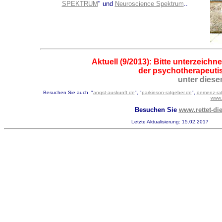
SPEKTRUM
" und
Neuroscience Spektrum
..
Aktuell (9/2013): Bitte unterzeich
der psychotherapeuti
unter diese
Besuchen Sie auch "
angst-auskunft.de
", "
parkinson-ratgeber.de
",
demenz-ra
www.
Besuchen Sie
www.rettet-di
Letzte Aktualisierung: 15.02.2